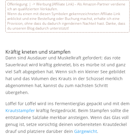
Offenlegung:
|
-> Werbung (Affiliate Link) – Als Amazon-Partner verdiene
ich an qualifizierten Verkäufen.
Wenn du einen mit diesen Symbolen gekennzeichneten Affiliate-Link
anklickst und eine Bestellung oder Buchung machst, erhalte ich eine
Provision, ohne dass du dadurch irgendeinen Nachteil hast. Danke, dass
du unseren Blog dadurch unterstützt!
Kräftig kneten und stampfen
Dann sind Ausdauer und Muskelkraft gefordert: das rote
Sauerkraut wird kräftig geknetet, bis es mürbe ist und ganz
viel Saft abgegeben hat. Wenn sich ein kleiner See gebildet
hat und das Volumen des Krauts in der Schüssel merklich
abgenommen hat, kannst du zum nächsten Schritt
übergehen.
Löffel für Löffel wird ins Fermentierglas gepackt und mit dem
Krautstampfer
kräftig festgedrückt. Beim Stampfen sollte die
entstandene Salzlake merkbar ansteigen. Wenn das Glas voll
genug ist, setze vorsichtig deinen vorbereiteten Krautdeckel
drauf und platziere darüber dein
Gärgewicht
.