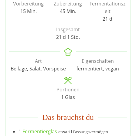
Vorbereitung
Zubereitung
Fermentationsz
Minuten
Minuten
15
Min.
45
Min.
eit
Tage
21
d
Insgesamt
Tage
Stunde
21
d
1
Std.
Art
Eigenschaften
Beilage, Salat, Vorspeise
fermentiert, vegan
Portionen
1
Glas
Das brauchst du
1
Fermentierglas
etwa 1 l Fassungsvermögen