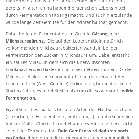
Die Fermentation ist eine Jahrtausende alte Kulturtechnik.
Bereits im alten China haben die Menschen Lebensmittel
durch Fermentation haltbar gemacht. Und auch hierzulande
wurde lange Zeit Gemüse für den Winter haltbar gemacht.
Dabei bedeutet Fermentation im Grunde
Gärung
, hier:
Milchsäuregärung.
Die auf den Lebensmitteln natürlich
vorkommenden Milchsäurebakterien wandeln bei der
Fermentation den Zucker in Milchsäure um. Dabei entsteht
ein saures Milieu, in dem sich die unerwünschten
krankmachenden Bakterien nicht vermehren können. Da die
Milchsäurebakterien schon natürlich in den verwendeten
Lebensmitteln (Obst, Gemüse) vorkommen, braucht es keine
Starter-Kultur, es handelt sich also um die so genannte
wilde
Fermentation.
Eigentlich ist es so, dass bei allen Arten des Haltbarmachens
(einkochen, in Essig einlegen, einfrieren,…) in unterschiedlich
hohem Maße Nährstoffe und Vitamine verloren gehen. Nicht
so bei der Fermentation.
Dein Gemüse wird dadurch noch
gesünder
, denn durch die Fermentation entstehen nämlich