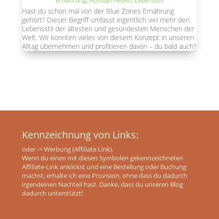
Ernährung
,
Achtsam leben
,
Lebensstil
Hast du schon mal von der Blue Zones Ernährung
gehört? Dieser Begriff umfasst eigentlich viel mehr den
Lebensstil der ältesten und gesündesten Menschen der
Welt. Wir konnten vieles von diesem Konzept in unseren
Alltag übernehmen und profitieren davon – du bald auch?
Kennzeichnung von Links:
oder
-> Werbung (Affiliate Link).
Wenn du einen mit diesen Symbolen gekennzeichneten
Affiliate-Link anklickst und eine Bestellung oder Buchung
machst, erhalte ich eine Provision, ohne dass du dadurch
irgendeinen Nachteil hast. Danke, dass du unseren Blog
dadurch unterstützt!