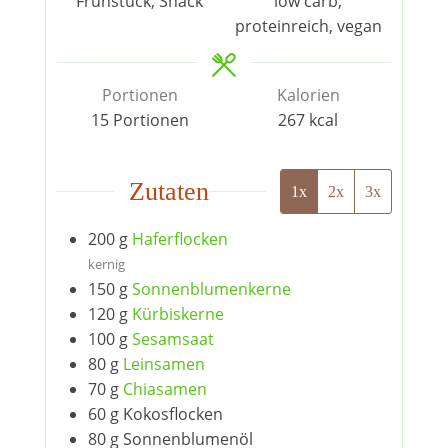
Frühstück, Snack
low carb,
proteinreich, vegan
Portionen
Kalorien
15
Portionen
267
kcal
Zutaten
1x
2x
3x
200
g
Haferflocken
kernig
150
g
Sonnenblumenkerne
120
g
Kürbiskerne
100
g
Sesamsaat
80
g
Leinsamen
70
g
Chiasamen
60
g
Kokosflocken
80
g
Sonnenblumenöl