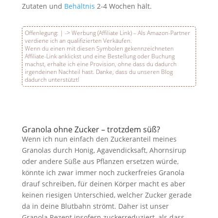
Zutaten und
Behältnis
2-4 Wochen hält.
Offenlegung:
|
-> Werbung (Affiliate Link) – Als Amazon-Partner
verdiene ich an qualifizierten Verkäufen.
Wenn du einen mit diesen Symbolen gekennzeichneten
Affiliate-Link anklickst und eine Bestellung oder Buchung
machst, erhalte ich eine Provision, ohne dass du dadurch
irgendeinen Nachteil hast. Danke, dass du unseren Blog
dadurch unterstützt!
Granola ohne Zucker – trotzdem süß?
Wenn ich nun einfach den Zuckeranteil meines
Granolas durch Honig, Agavendicksaft, Ahornsirup
oder andere Süße aus Pflanzen ersetzen würde,
könnte ich zwar immer noch zuckerfreies Granola
drauf schreiben, für deinen Körper macht es aber
keinen riesigen Unterschied, welcher Zucker gerade
da in deine Blutbahn strömt. Daher ist unser
Granola Rezept insofern zuckerreduziert, als dass