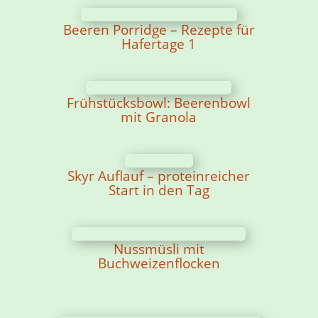
Beeren Porridge – Rezepte für
Hafertage 1
Frühstücksbowl: Beerenbowl
mit Granola
Skyr Auflauf – proteinreicher
Start in den Tag
Nussmüsli mit
Buchweizenflocken