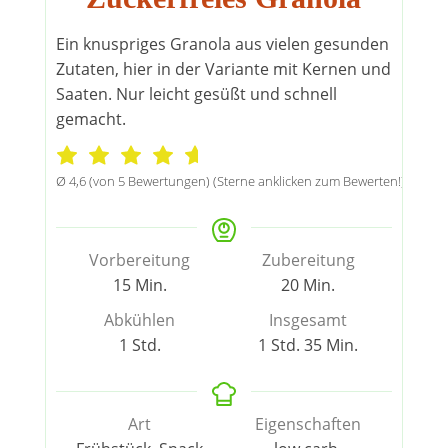
Ein knuspriges Granola aus vielen gesunden
Zutaten, hier in der Variante mit Kernen und
Saaten. Nur leicht gesüßt und schnell
gemacht.
Ø
4,6
(von
5
Bewertungen) (Sterne anklicken zum Bewerten!)
Vorbereitung
Zubereitung
Minuten
Minuten
15
Min.
20
Min.
Abkühlen
Insgesamt
Stunde
Stunde
Minuten
1
Std.
1
Std.
35
Min.
Art
Eigenschaften