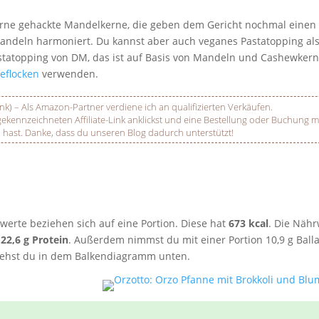
rne gehackte Mandelkerne, die geben dem Gericht nochmal einen s
Mandeln harmoniert. Du kannst aber auch veganes Pastatopping al
statopping von DM, das ist auf Basis von Mandeln und Cashewker
eflocken
verwenden.
ink) – Als Amazon-Partner verdiene ich an qualifizierten Verkäufen.
ennzeichneten Affiliate-Link anklickst und eine Bestellung oder Buchung mac
 hast. Danke, dass du unseren Blog dadurch unterstützt!
erte beziehen sich auf eine Portion. Diese hat
673 kcal
. Die Nähr
22,6 g Protein
. Außerdem nimmst du mit einer Portion 10,9 g Balla
siehst du in dem Balkendiagramm unten.