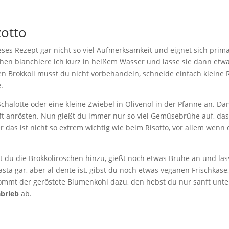
zotto
ieses Rezept gar nicht so viel Aufmerksamkeit und eignet sich prima
hen blanchiere ich kurz in heißem Wasser und lasse sie dann et
 Brokkoli musst du nicht vorbehandeln, schneide einfach kleine 
.
Schalotte oder eine kleine Zwiebel in Olivenöl in der Pfanne an. D
nft anrösten. Nun gießt du immer nur so viel Gemüsebrühe auf, dass
 das ist nicht so extrem wichtig wie beim Risotto, vor allem wenn
t du die Brokkoliröschen hinzu, gießt noch etwas Brühe an und läs
asta gar, aber al dente ist, gibst du noch etwas veganen Frischkäs
ommt der geröstete Blumenkohl dazu, den hebst du nur sanft unte
abrieb
ab.