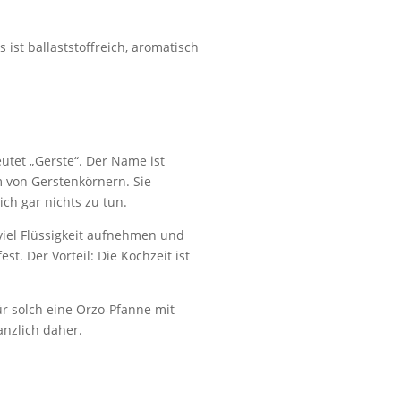
Es ist ballaststoffreich, aromatisch
utet „Gerste“. Der Name ist
m von Gerstenkörnern. Sie
ch gar nichts zu tun.
viel Flüssigkeit aufnehmen und
t. Der Vorteil: Die Kochzeit ist
für solch eine Orzo-Pfanne
mit
anzlich daher.