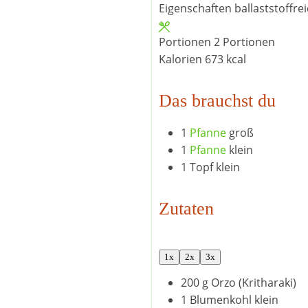
Eigenschaften
ballaststoffre
Portionen
2
Portionen
Kalorien
673
kcal
Das brauchst du
1
Pfanne
groß
1
Pfanne
klein
1 Topf
klein
Zutaten
1x
2x
3x
200
g
Orzo (Kritharaki)
1
Blumenkohl
klein