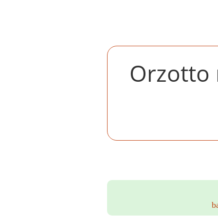
Orzotto
b