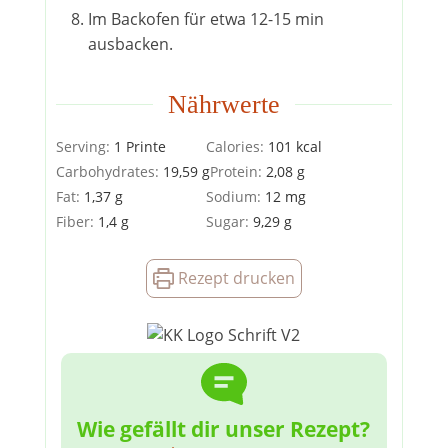
Im Backofen für etwa 12-15 min
ausbacken.
Nährwerte
Serving:
1
Printe
Calories:
101
kcal
Carbohydrates:
19,59
g
Protein:
2,08
g
Fat:
1,37
g
Sodium:
12
mg
Fiber:
1,4
g
Sugar:
9,29
g
Rezept drucken
Wie gefällt dir unser Rezept?