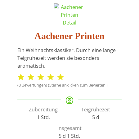
Aachener Printen
Ein Weihnachtsklassiker. Durch eine lange
Teigruhezeit werden sie besonders
aromatisch.
(0 Bewertungen) (Sterne anklicken zum Bewerten!)
Zubereitung
Teigruhezeit
Stunde
Tage
1
Std.
5
d
Insgesamt
Tage
Stunde
5
d
1
Std.