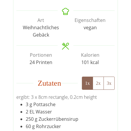
Art
Eigenschaften
Weihnachtliches
vegan
Gebäck
Portionen
Kalorien
24
Printen
101
kcal
Zutaten
1x
2x
3x
ergibt:
3
x
8
cm
rectangle
,
0.2
cm
height
3
g
Pottasche
2
EL
Wasser
250
g
Zuckerrübensirup
60
g
Rohrzucker